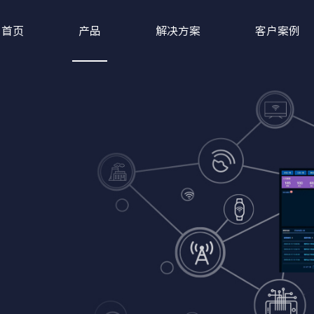
首页
产品
解决方案
客户案例
机构养老系统，专业机构养老解决方案供应商-新导物联
XD-AG-GC350型 | 蓝牙定位系列远距离蓝牙AOA定位基站