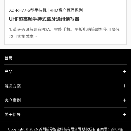
XD-RH77-S型手持机 | RFID资产管理系列
UHF超高频手持式蓝牙通讯读写器
1. 蓝牙通讯与现有PDA、智能手机、平板电脑等联机使用降低
项目实施成本;
2. 支持ISO-18000-6C（EPC G2）协议UHF电子标签读写;读取
距离2m（以AZ9662标签为参考）
3. 轻松确认读取标签的同时可以在PDA画面上轻松确认查看；
首页
4. 识读状态多种提示(LED显示、蜂鸣器）
产品
5. 左右扫描按键方便左右手单手操作
6. 3000mAh聚合物锂电池
7. 工业结构高可靠设计，满足苛刻工作环境要求；
解决方案
8. 提供Android安卓操作系统的应用演示软件及SDK开发文件;
客户案例
关于新导
Copyright ©
2026 苏州新导智能科技有限公司 版权所有 备案号：
苏ICP备