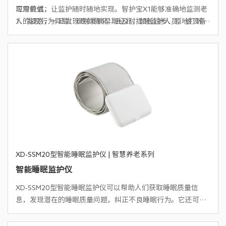
可穿戴式，让监护随时随地实现。智护宝X1能够准确地监测老
应用价值：
人的姿态，一旦发现跌倒情况，会及时提醒监护人员。该设备
1、发现行为异常：识别发病早期征兆，如长短步、原地打转等
结合了先进的传感技术和人工智能算法，能够判断跌倒的类型
2、无惧室外走丢：精准定位+电子围栏+零键导航，不用操作
和严重程度。同时，智护宝X1还具备定位功能，可以精确确定
即可安全回家
老人的位置，确保在紧急情况下能够及时救援。它的佩戴方式
3、拯救独自摔倒：丧失应答能力下，实现真正的0键呼救
简单舒适，具有防水防摔的特性，能够适应日常生活的各种环
4、康复训练：三位一体的数字康复，解决康复训练中怕摔不
境。智护宝X1可穿戴式姿态监护仪，为老人的安全保驾护航。
敢动、训练不得法、状况变化无人懂干预的痛点
5、认知症早筛早发现早预防：通过多维度数据监测，建立个人
健康大模型，实现预防-评估与干预-全程监护-风险管控的全流
程闭环
XD-SSM20型智能睡眠监护仪 | 智慧养老系列
智能睡眠监护仪
XD-SSM20型智能睡眠监护仪可以帮助人们获取睡眠质量信
息，发现潜在的睡眠质量问题，纠正不良睡眠行为。它还可以
帮助患者尽早发现睡眠障碍引起的疾病问题，及时治疗疾病。