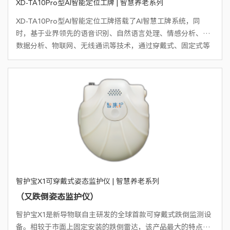
XD-TA10Pro型AI智能定位工牌 | 智慧养老系列
XD-TA10Pro型AI智能定位工牌搭载了AI智慧工牌系统，同
时，基于业界领先的语音识别、自然语言处理、情感分析、大
数据分析、物联网、无线通讯等技术，通过穿戴式、固定式等
多种形态的语音与位置多模态采集设备，采集服务人员（如护
工、客户接待等）在服务提供、营销接待、服务导购、案场讲
解等服务过程中的语音、位置等数据，对服务人员的服务质
量、服务合规性、位置真实性等实现多维度进行数据采集与服
务测评，并结合业务流程，如工单任务执行等情况，给出智能
预警、测评与评价，提高和培养服务人员面向客户的专业能
力。同时，在大量语音数据的基础上，分析长者或客户画像、
积累服务经验、挖掘商业价值，助力企业精准服务。
智护宝X1可穿戴式姿态监护仪 | 智慧养老系列
（又跌倒姿态监护仪）
智护宝X1是新导物联自主研发的全球首款可穿戴式跌倒监测设
备。相较于市面上固定安装的跌倒雷达，该产品最大的特点是