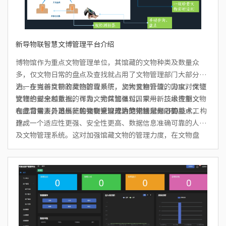
新导物联智慧文博管理平台介绍
博物馆作为重点文物管理单位，其馆藏的文物种类及数量众
多，仅文物日常的盘点及查找就占用了文物管理部门大部分精
力。在当前文物收藏热的背景下，文物普遍升值，国家对文物
进一步完善目前的文物管理系统，加大文物管理的力度，保证
管理也越来越重视，作为文物保管单位，采用新技术控制文物
文物的安全和数据的可靠，尤其加强对国家一、二级贵重文物
仓库日常人员进出，加强安全管理防范措施尤为必要。
和经常需要外出展览的文物管理成为文物管理部门的重点工
在此背景下，苏州新导物联采用先进的无线射频RFID技术，构
作。
建成一个适应性更强、安全性更高、数据信息准确可靠的人员
及文物管理系统。这对加强馆藏文物的管理力度，在文物盘
点、查找和日常管理、人员出入、文物防盗、游客室内定位、
文物互动体验与交互等关键环节上来提高智慧博物馆系统管理
的信息化、自动化，提高管理系统的智能性及安全性都是非常
必要的。