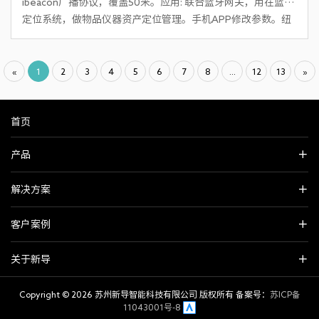
ibeacon广播协议，覆盖50米。应用: 联合蓝牙网关，用在蓝牙
定位系统，做物品仪器资产定位管理。手机APP修改参数。纽
扣电池供电。
«
1
2
3
4
5
6
7
8
...
12
13
»
首页
产品
解决方案
客户案例
关于新导
Copyright ©
2026 苏州新导智能科技有限公司 版权所有 备案号：
苏ICP备
11043001号-8