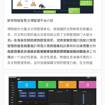
新导物联智慧文博管理平台介绍
博物馆作为重点文物管理单位，其馆藏的文物种类及数量众
多，仅文物日常的盘点及查找就占用了文物管理部门大部分精
力。在当前文物收藏热的背景下，文物普遍升值，国家对文物
进一步完善目前的文物管理系统，加大文物管理的力度，保证
管理也越来越重视，作为文物保管单位，采用新技术控制文物
文物的安全和数据的可靠，尤其加强对国家一、二级贵重文物
仓库日常人员进出，加强安全管理防范措施尤为必要。
和经常需要外出展览的文物管理成为文物管理部门的重点工
在此背景下，苏州新导物联采用先进的无线射频RFID技术，构
作。
建成一个适应性更强、安全性更高、数据信息准确可靠的人员
及文物管理系统。这对加强馆藏文物的管理力度，在文物盘
点、查找和日常管理、人员出入、文物防盗、游客室内定位、
文物互动体验与交互等关键环节上来提高智慧博物馆系统管理
的信息化、自动化，提高管理系统的智能性及安全性都是非常
必要的。