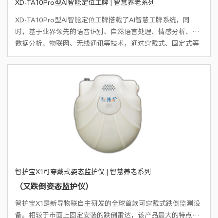
XD-TA10Pro型AI智能定位工牌 | 智慧养老系列
XD-TA10Pro型AI智能定位工牌搭载了AI智慧工牌系统，同
时，基于业界领先的语音识别、自然语言处理、情感分析、大
数据分析、物联网、无线通讯等技术，通过穿戴式、固定式等
多种形态的语音与位置多模态采集设备，采集服务人员（如护
工、客户接待等）在服务提供、营销接待、服务导购、案场讲
解等服务过程中的语音、位置等数据，对服务人员的服务质
量、服务合规性、位置真实性等实现多维度进行数据采集与服
务测评，并结合业务流程，如工单任务执行等情况，给出智能
预警、测评与评价，提高和培养服务人员面向客户的专业能
力。同时，在大量语音数据的基础上，分析长者或客户画像、
积累服务经验、挖掘商业价值，助力企业精准服务。
智护宝X1可穿戴式姿态监护仪 | 智慧养老系列
（又跌倒姿态监护仪）
智护宝X1是新导物联自主研发的全球首款可穿戴式跌倒监测设
备。相较于市面上固定安装的跌倒雷达，该产品最大的特点是