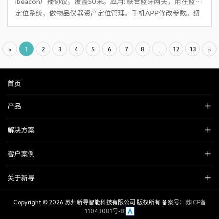
ibeacon广播协议，覆盖50米。应用: 联合蓝牙网关，用在蓝牙
定位系统，做物品仪器资产定位管理。手机APP修改参数。纽
扣电池供电。
«
1
2
3
4
5
6
7
8
...
12
13
»
首页
产品
解决方案
客户案例
关于新导
Copyright ©
2026 苏州新导智能科技有限公司 版权所有 备案号：
苏ICP备
11043001号-8