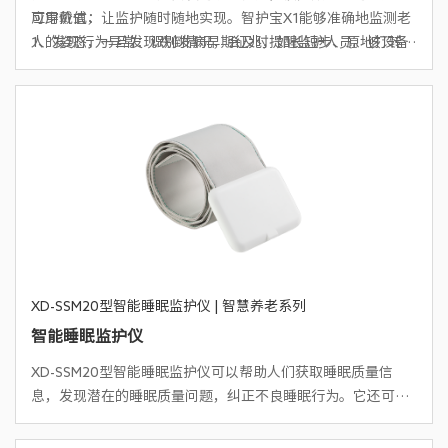
可穿戴式，让监护随时随地实现。智护宝X1能够准确地监测老
应用价值：
人的姿态，一旦发现跌倒情况，会及时提醒监护人员。该设备
1、发现行为异常：识别发病早期征兆，如长短步、原地打转等
结合了先进的传感技术和人工智能算法，能够判断跌倒的类型
2、无惧室外走丢：精准定位+电子围栏+零键导航，不用操作
和严重程度。同时，智护宝X1还具备定位功能，可以精确确定
即可安全回家
老人的位置，确保在紧急情况下能够及时救援。它的佩戴方式
3、拯救独自摔倒：丧失应答能力下，实现真正的0键呼救
简单舒适，具有防水防摔的特性，能够适应日常生活的各种环
4、康复训练：三位一体的数字康复，解决康复训练中怕摔不
境。智护宝X1可穿戴式姿态监护仪，为老人的安全保驾护航。
敢动、训练不得法、状况变化无人懂干预的痛点
5、认知症早筛早发现早预防：通过多维度数据监测，建立个人
健康大模型，实现预防-评估与干预-全程监护-风险管控的全流
程闭环
XD-SSM20型智能睡眠监护仪 | 智慧养老系列
智能睡眠监护仪
XD-SSM20型智能睡眠监护仪可以帮助人们获取睡眠质量信
息，发现潜在的睡眠质量问题，纠正不良睡眠行为。它还可以
帮助患者尽早发现睡眠障碍引起的疾病问题，及时治疗疾病。