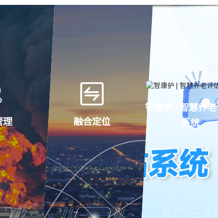
智康护 | 智慧养
管理
融合定位
系统