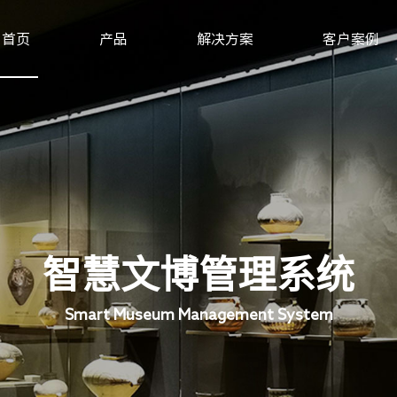
首页
产品
解决方案
客户案例
机构养老系统，专业机构养老解决方案供应商-新导物联
XD-AG-GC350型 | 蓝牙定位系列远距离蓝牙AOA定位基站
智慧文博管理系统
Smart Museum Management System